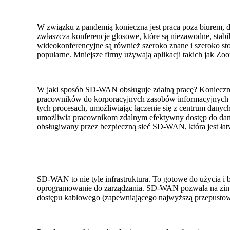
W związku z pandemią konieczna jest praca poza biurem, d
zwłaszcza konferencje głosowe, które są niezawodne, stabi
wideokonferencyjne są również szeroko znane i szeroko s
popularne. Mniejsze firmy używają aplikacji takich jak Z
W jaki sposób SD-WAN obsługuje zdalną pracę? Koniecznoś
pracowników do korporacyjnych zasobów informacyjnych 
tych procesach, umożliwiając łączenie się z centrum dany
umożliwia pracownikom zdalnym efektywny dostęp do dany
obsługiwany przez bezpieczną sieć SD-WAN, która jest łat
SD-WAN to nie tyle infrastruktura. To gotowe do użycia i 
oprogramowanie do zarządzania. SD-WAN pozwala na zinte
dostępu kablowego (zapewniającego najwyższą przepustowo