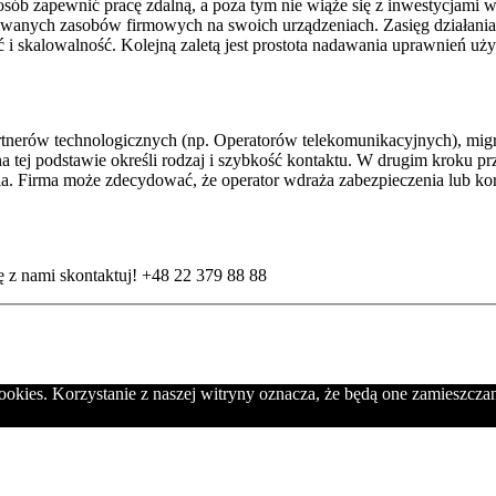
osób zapewnić pracę zdalną, a poza tym nie wiąże się z inwestycjam
owanych zasobów firmowych na swoich urządzeniach. Zasięg działan
 i skalowalność. Kolejną zaletą jest prostota nadawania uprawnień u
 partnerów technologicznych (np. Operatorów telekomunikacyjnych), m
a tej podstawie określi rodzaj i szybkość kontaktu. W drugim kroku pr
nia. Firma może zdecydować, że operator wdraża zabezpieczenia lub k
ę z nami skontaktuj! +48 22 379 88 88
cookies. Korzystanie z naszej witryny oznacza, że będą one zamies