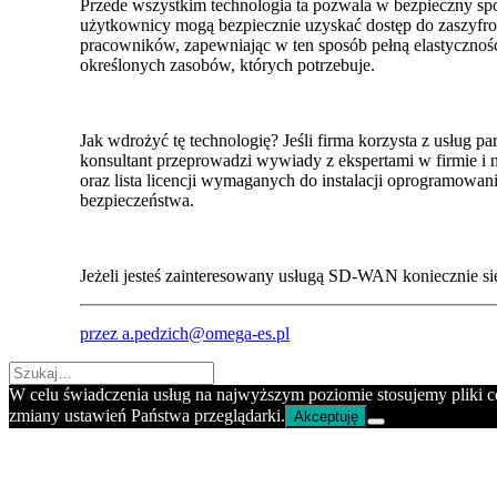
Przede wszystkim technologia ta pozwala w bezpieczny sp
użytkownicy mogą bezpiecznie uzyskać dostęp do zaszyfr
pracowników, zapewniając w ten sposób pełną elastyczność
określonych zasobów, których potrzebuje.
Jak wdrożyć tę technologię? Jeśli firma korzysta z usług
konsultant przeprowadzi wywiady z ekspertami w firmie i n
oraz lista licencji wymaganych do instalacji oprogramowa
bezpieczeństwa.
Jeżeli jesteś zainteresowany usługą SD-WAN koniecznie si
przez a.pedzich@omega-es.pl
W celu świadczenia usług na najwyższym poziomie stosujemy pliki 
zmiany ustawień Państwa przeglądarki.
Akceptuję