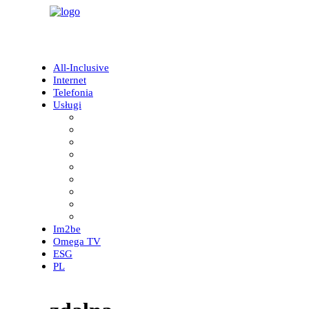
All-Inclusive
Internet
Telefonia
Usługi
Operator Connect
Landlord Success Service
IP TV
Telefon klasyczny
Wireless Iron Dome
Internet
Enterprise IT
Integracja Systemów Audiowizualnych
Łącza Transmisji Danych
Im2be
Omega TV
ESG
PL