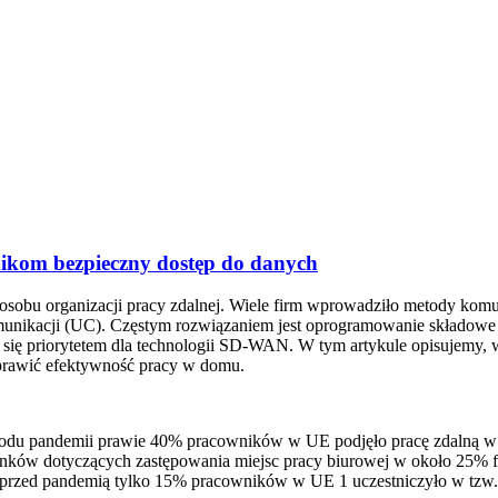
ikom bezpieczny dostęp do danych
sobu organizacji pracy zdalnej. Wiele firm wprowadziło metody komuni
munikacji (UC). Częstym rozwiązaniem jest oprogramowanie składowe
ało się priorytetem dla technologii SD-WAN. W tym artykule opisujem
prawić efektywność pracy w domu.
wodu pandemii prawie 40% pracowników w UE podjęło pracę zdalną 
cunków dotyczących zastępowania miejsc pracy biurowej w około 25% f
e przed pandemią tylko 15% pracowników w UE 1 uczestniczyło w tzw.