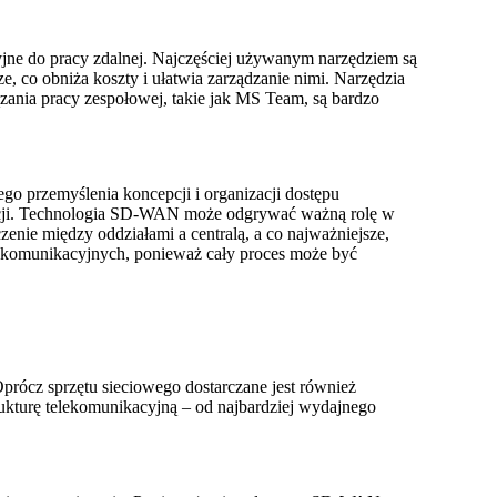
yjne do pracy zdalnej. Najczęściej używanym narzędziem są
, co obniża koszty i ułatwia zarządzanie nimi. Narzędzia
ania pracy zespołowej, takie jak MS Team, są bardzo
o przemyślenia koncepcji i organizacji dostępu
acji. Technologia SD-WAN może odgrywać ważną rolę w
enie między oddziałami a centralą, a co najważniejsze,
 komunikacyjnych, ponieważ cały proces może być
prócz sprzętu sieciowego dostarczane jest również
kturę telekomunikacyjną – od najbardziej wydajnego