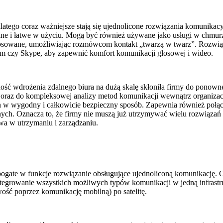
latego coraz ważniejsze stają się ujednolicone rozwiązania komunikac
lne i łatwe w użyciu. Mogą być również używane jako usługi w chmurze
tosowane, umożliwiając rozmówcom kontakt „twarzą w twarz”. Rozwiąz
oom czy Skype, aby zapewnić komfort komunikacji głosowej i wideo.
ć wdrożenia zdalnego biura na dużą skalę skłoniła firmy do ponowneg
oraz do kompleksowej analizy metod komunikacji wewnątrz organiz
ch w wygodny i całkowicie bezpieczny sposób. Zapewnia również połącz
ch. Oznacza to, że firmy nie muszą już utrzymywać wielu rozwiązań
wa w utrzymaniu i zarządzaniu.
bogate w funkcje rozwiązanie obsługujące ujednoliconą komunikację. O
growanie wszystkich możliwych typów komunikacji w jedną infrastru
ść poprzez komunikację mobilną) po satelitę.