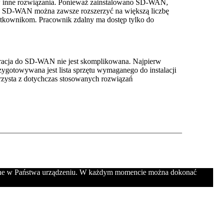
i w inne rozwiązania. Ponieważ zainstalowano SD-WAN,
ia SD-WAN można zawsze rozszerzyć na większą liczbę
żytkownikom. Pracownik zdalny ma dostęp tylko do
igracja do SD-WAN nie jest skomplikowana. Najpierw
zygotowywana jest lista sprzętu wymaganego do instalacji
orzysta z dotychczas stosowanych rozwiązań
zczane w Państwa urządzeniu. W każdym momencie można dokonać