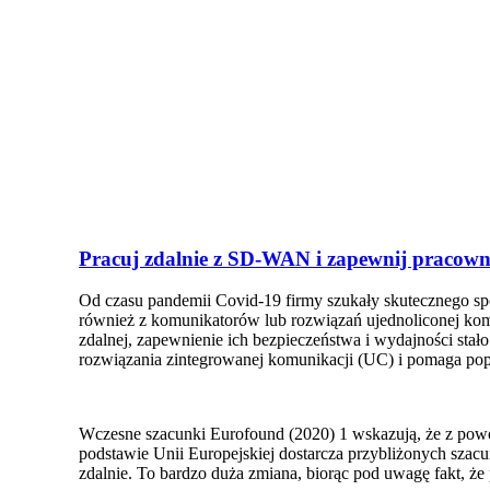
Pracuj zdalnie z SD-WAN i zapewnij pracown
Od czasu pandemii Covid-19 firmy szukały skutecznego spo
również z komunikatorów lub rozwiązań ujednoliconej ko
zdalnej, zapewnienie ich bezpieczeństwa i wydajności st
rozwiązania zintegrowanej komunikacji (UC) i pomaga po
Wczesne szacunki Eurofound (2020) 1 wskazują, że z po
podstawie Unii Europejskiej dostarcza przybliżonych sza
zdalnie. To bardzo duża zmiana, biorąc pod uwagę fakt, ż