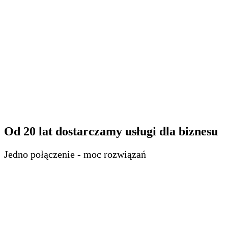
Od 20 lat dostarczamy usługi dla biznesu
Jedno połączenie - moc rozwiązań
Zobacz film
Microsoft Operator Connect
Połącz Teams z telefonią
i odkryj, jak prosta może być