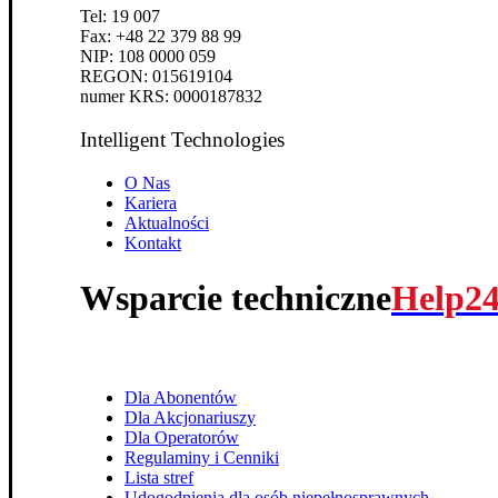
Tel: 19 007
Fax: +48 22 379 88 99
NIP: 108 0000 059
REGON: 015619104
numer KRS: 0000187832
Intelligent Technologies
O Nas
Kariera
Aktualności
Kontakt
Wsparcie techniczne
Help2
Dla Abonentów
Dla Akcjonariuszy
Dla Operatorów
Regulaminy i Cenniki
Lista stref
Udogodnienia dla osób niepełnosprawnych