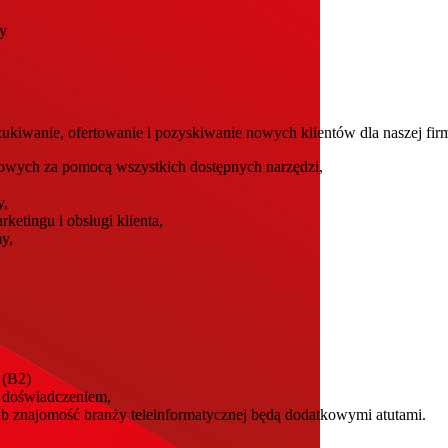
y
ukiwanie, ofertowanie i pozyskiwanie nowych klientów dla naszej fir
sowych za pomocą wszystkich dostępnych narzędzi,
y,
ketingu i obsługi klienta,
y,
 (B2)
m doświadczeniem,
ub znajomość branży teleinformatycznej będą dodatkowymi atutami.