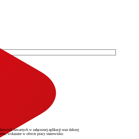
owych zawartych w załączonej aplikacji oraz dalszej
etne, wskazane w ofercie pracy stanowisko.