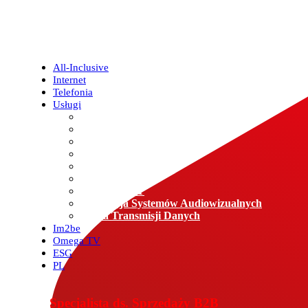
All-Inclusive
Internet
Telefonia
Usługi
Operator Connect
Landlord Success Service
IP TV
Telefon klasyczny
Wireless Iron Dome
Internet
Enterprise IT
Integracja Systemów Audiowizualnych
Łącza Transmisji Danych
Im2be
Omega TV
ESG
PL
Specjalista ds. Sprzedaży B2B