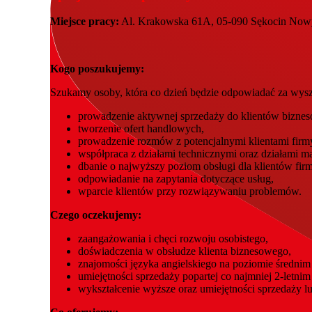
Miejsce pracy:
Al. Krakowska 61A, 05-090 Sękocin Now
Kogo poszukujemy:
Szukamy osoby, która co dzień będzie odpowiadać za wysz
prowadzenie aktywnej sprzedaży do klientów bizne
tworzenie ofert handlowych,
prowadzenie rozmów z potencjalnymi klientami firm
współpraca z działami technicznymi oraz działami mar
dbanie o najwyższy poziom obsługi dla klientów firm
odpowiadanie na zapytania dotyczące usług,
wparcie klientów przy rozwiązywaniu problemów.
Czego oczekujemy:
zaangażowania i chęci rozwoju osobistego,
doświadczenia w obsłudze klienta biznesowego,
znajomości języka angielskiego na poziomie średnim
umiejętności sprzedaży popartej co najmniej 2-letni
wykształcenie wyższe oraz umiejętności sprzedaży l