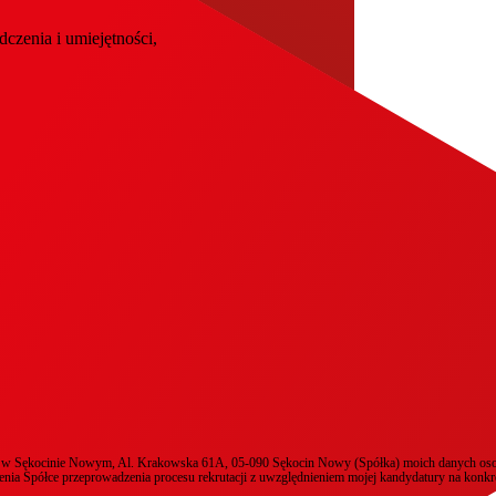
zenia i umiejętności,
ibą w Sękocinie Nowym, Al. Krakowska 61A, 05-090 Sękocin Nowy (Spółka) moich danych osob
ienia Spółce przeprowadzenia procesu rekrutacji z uwzględnieniem mojej kandydatury na konkr