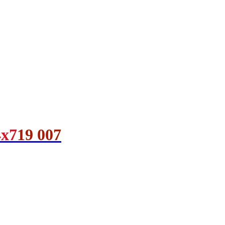
4x7
19 007